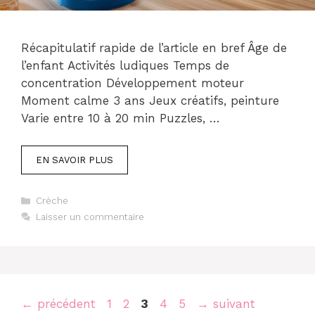
Récapitulatif rapide de l’article en bref Âge de
l’enfant Activités ludiques Temps de
concentration Développement moteur
Moment calme 3 ans Jeux créatifs, peinture
Varie entre 10 à 20 min Puzzles, …
EN SAVOIR PLUS
Catégories
Crèche
Laisser un commentaire
Page
Page
Page
Page
Page
←
précédent
1
2
3
4
5
→
suivant