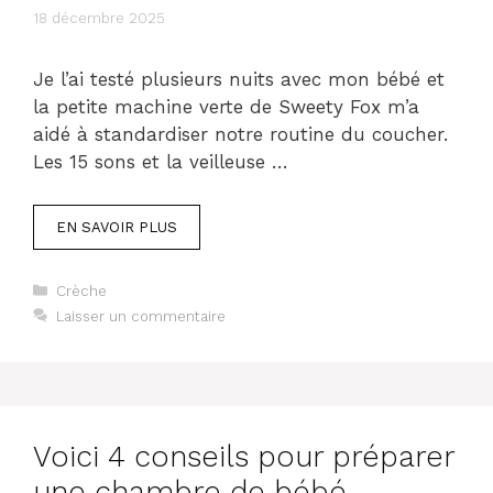
18 décembre 2025
Je l’ai testé plusieurs nuits avec mon bébé et
la petite machine verte de Sweety Fox m’a
aidé à standardiser notre routine du coucher.
Les 15 sons et la veilleuse …
EN SAVOIR PLUS
Catégories
Crèche
Laisser un commentaire
Voici 4 conseils pour préparer
une chambre de bébé