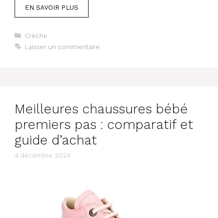
EN SAVOIR PLUS
Catégories
Crèche
Laisser un commentaire
Meilleures chaussures bébé
premiers pas​ : comparatif et
guide d’achat
4 décembre 2024