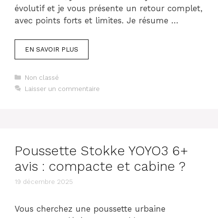
évolutif et je vous présente un retour complet,
avec points forts et limites. Je résume …
EN SAVOIR PLUS
Catégories
Non classé
Laisser un commentaire
Poussette Stokke YOYO3 6+
avis : compacte et cabine ?
19 décembre 2025
Vous cherchez une poussette urbaine