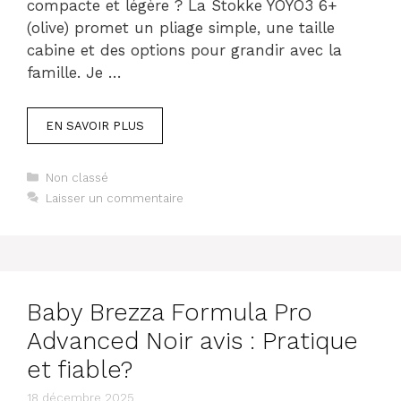
compacte et légère ? La Stokke YOYO3 6+
(olive) promet un pliage simple, une taille
cabine et des options pour grandir avec la
famille. Je …
EN SAVOIR PLUS
Catégories
Non classé
Laisser un commentaire
Baby Brezza Formula Pro
Advanced Noir avis : Pratique
et fiable?
18 décembre 2025