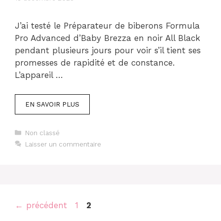
J’ai testé le Préparateur de biberons Formula
Pro Advanced d’Baby Brezza en noir All Black
pendant plusieurs jours pour voir s’il tient ses
promesses de rapidité et de constance.
L’appareil …
EN SAVOIR PLUS
Catégories
Non classé
Laisser un commentaire
Page
Page
←
précédent
1
2