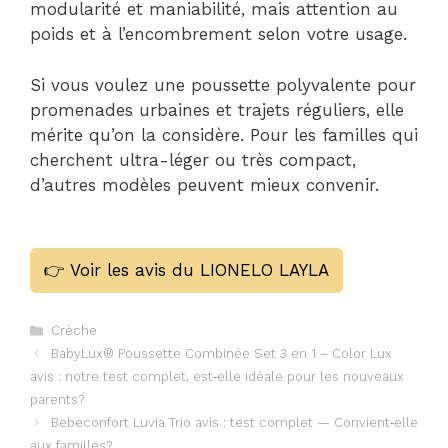
modularité et maniabilité, mais attention au
poids et à l’encombrement selon votre usage.
Si vous voulez une poussette polyvalente pour
promenades urbaines et trajets réguliers, elle
mérite qu’on la considère. Pour les familles qui
cherchent ultra-léger ou très compact,
d’autres modèles peuvent mieux convenir.
👉 Voir les avis du LIONELO LAYLA
Catégories
Crèche
BabyLux® Poussette Combinée Set 3 en 1 – Color Lux
avis : notre test complet, est‑elle idéale pour les nouveaux
parents?
Bebeconfort Luvia Trio avis : test complet — Convient‑elle
aux familles?