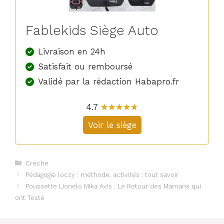
Fablekids Siège Auto
Livraison en 24h
Satisfait ou remboursé
Validé par la rédaction Habapro.fr
4.7
☆
★
☆
★
☆
★
☆
★
☆
★
Voir le siège
Catégories
Crèche
Pédagogie loczy : méthode, activités : tout savoir
Poussette Lionelo Mika Avis : Le Retour des Mamans qui
ont Testé