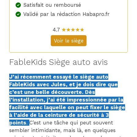
Satisfait ou remboursé
Validé par la rédaction Habapro.fr
4.7
☆
★
☆
★
☆
★
☆
★
☆
★
Voir le siège
FableKids Siège auto avis
J’ai récemment essayé le siège auto
FableKids avec Jules, et je dois dire que
c’est une belle découverte. Dès
l’installation, j’ai été impressionnée par la
facilité avec laquelle on peut fixer le siège
à l’aide de la ceinture de sécurité à 3
points
.
C’est une tâche qui peut souvent
sembler intimidante, mais là, en quelques