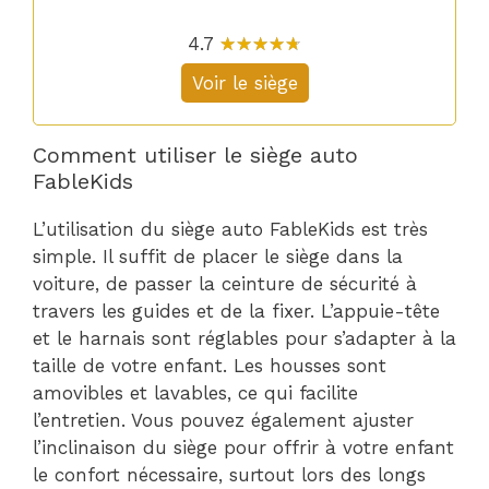
4.7
☆
★
☆
★
☆
★
☆
★
☆
★
Voir le siège
Comment utiliser le siège auto
FableKids
L’utilisation du siège auto FableKids est très
simple. Il suffit de placer le siège dans la
voiture, de passer la ceinture de sécurité à
travers les guides et de la fixer. L’appuie-tête
et le harnais sont réglables pour s’adapter à la
taille de votre enfant. Les housses sont
amovibles et lavables, ce qui facilite
l’entretien. Vous pouvez également ajuster
l’inclinaison du siège pour offrir à votre enfant
le confort nécessaire, surtout lors des longs