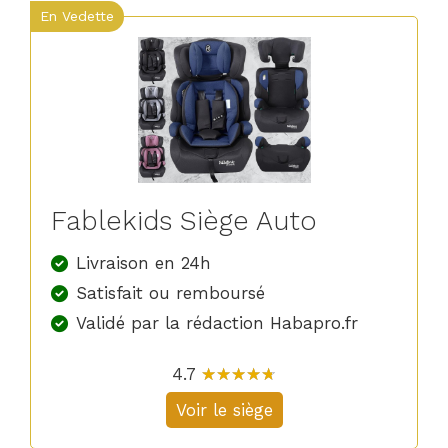
En Vedette
Fablekids Siège Auto
Livraison en 24h
Satisfait ou remboursé
Validé par la rédaction Habapro.fr
4.7
☆
★
☆
★
☆
★
☆
★
☆
★
Voir le siège